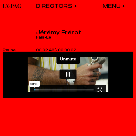
DIRECTORS
Jérémy Frérot
Fais-Le
00.02.46
\
00.00.02