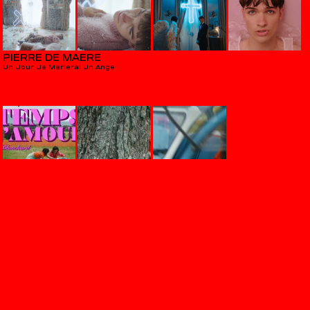
PIERRE DE MAERE
Un Jour Je Marierai Un Ange
BON ENTENDEUR VS FRANÇOISE HARDY
Le Temps De L'Amour
PIERRE DE MAERE
Regrets