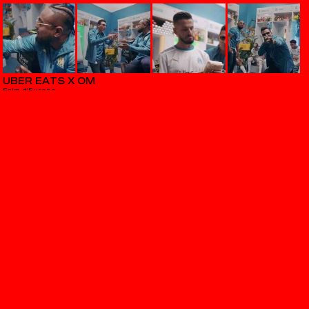
UBER EATS X OM
Faim d'Europe
MOWDEE
Je t'embête