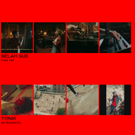
SELAH SUE
free fall
TONIK
Aji Bsade3k