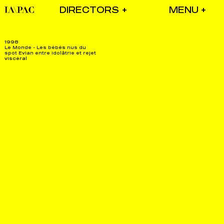
DIRECTORS
1998
Le Monde - Les bébés nus du
spot Evian entre idolâtrie et rejet
viscéral