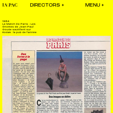
DIRECTORS
1984
Le Match De Paris - Les
Gnomes de Jean-Paul
Goude sautillent sur
Kodak : la pub de l'année