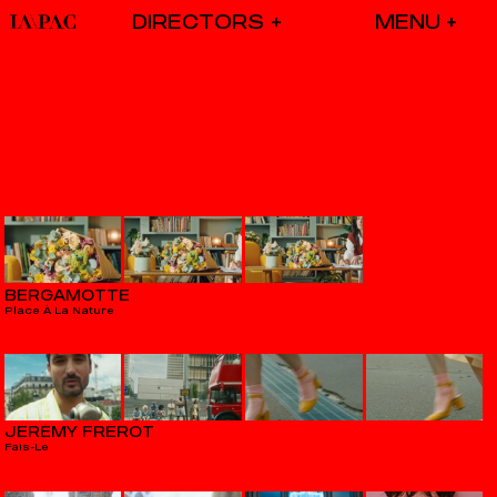
DIRECTORS
BERGAMOTTE
Place À La Nature
JÉRÉMY FRÉROT
Fais-Le