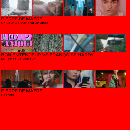
PIERRE DE MAERE
Un Jour Je Marierai Un Ange
BON ENTENDEUR VS FRANÇOISE HARDY
Le Temps De L'Amour
PIERRE DE MAERE
Regrets