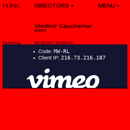
DIRECTORS
Vladimir Cauchemar
BRRR
00.00.00
\
00.00.00