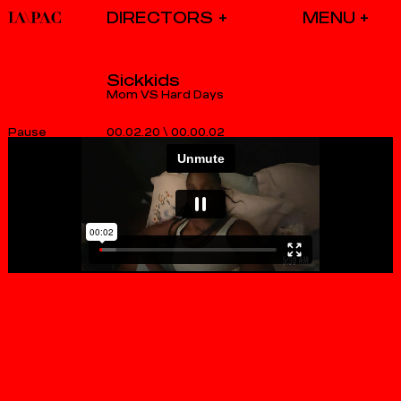
DIRECTORS
Sickkids
Mom VS Hard Days
00.02.20
\
00.00.02