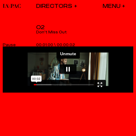
DIRECTORS
O2
Don’t Miss Out
00.01.00
\
00.00.02