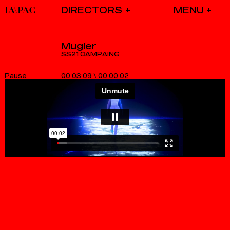
DIRECTORS
Mugler
SS21 CAMPAING
00.03.09
\
00.00.03