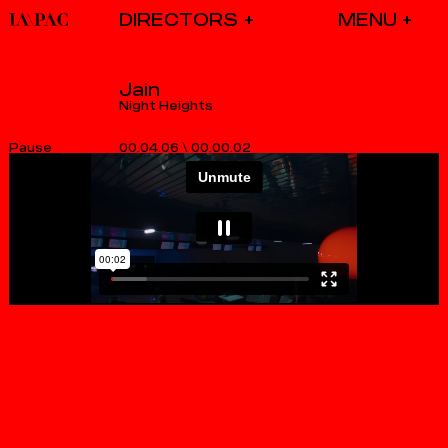
DIRECTORS
Jain
Night Heights
00.04.06
\
00.00.02