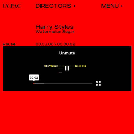
DIRECTORS
Harry Styles
Watermelon Sugar
00.03.06
\
00.00.02