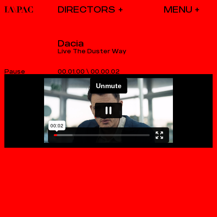
DIRECTORS
Dacia
Live The Duster Way
00.01.00
\
00.00.02