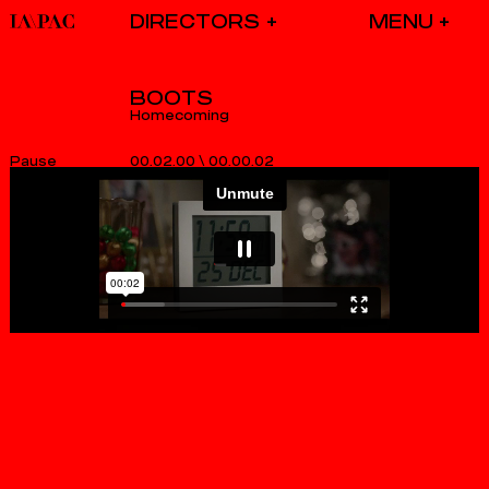
DIRECTORS
BOOTS
Homecoming
00.02.00
\
00.00.02