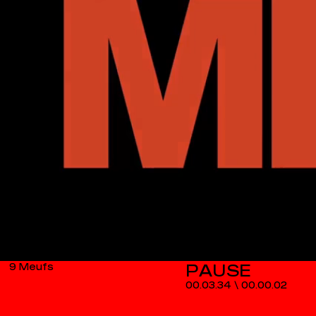
9 Meufs
00.03.34
\
00.00.03